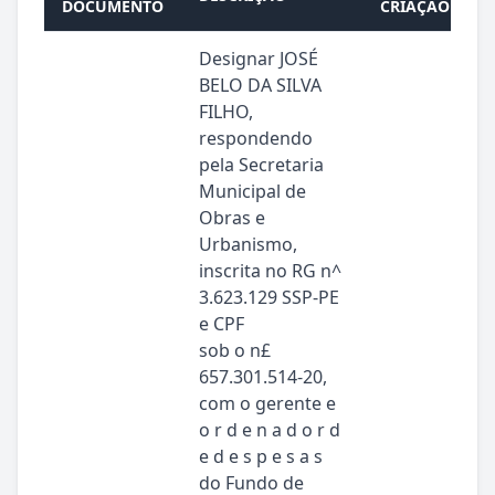
DOCUMENTO
CRIAÇÃO
Designar JOSÉ
BELO DA SILVA
FILHO,
respondendo
pela Secretaria
Municipal de
Obras e
Urbanismo,
inscrita no RG n^
3.623.129 SSP-PE
e CPF
sob o n£
657.301.514-20,
com o gerente e
o r d e n a d o r d
e d e s p e s a s
do Fundo de