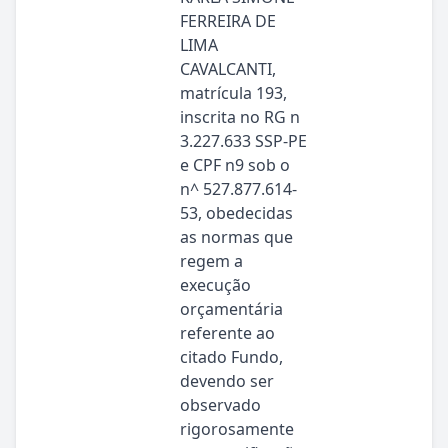
FERREIRA DE
LIMA
CAVALCANTI,
matrícula 193,
inscrita no RG n
3.227.633 SSP-PE
e CPF n9 sob o
n^ 527.877.614-
53, obedecidas
as normas que
regem a
execução
orçamentária
referente ao
citado Fundo,
devendo ser
observado
rigorosamente